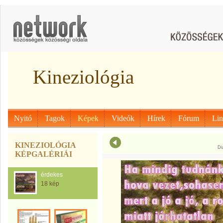
Kineziológia
Nyitó
Tagok
Képek
Videók
Hírek
Fórum
Li
KINEZIOLÓGIA
Di
KÉPGALÉRIÁI
érdekes
18 kép