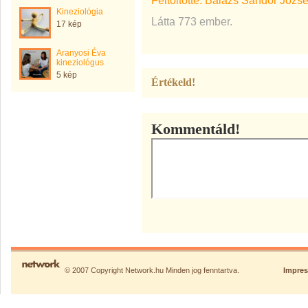
Feltöltötte:
Balázs Sándor Józse
Kineziológia
Látta 773 ember.
17 kép
Aranyosi Éva
kineziológus
5 kép
Értékeld!
Kommentáld!
© 2007 Copyright Network.hu Minden jog fenntartva.
Impre