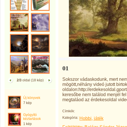
01
Sokszor vádaskodunk, mert nem t
2/3
oldal (18 kép)
mögött,néhány videó jutott bir
oldalon:http://erdekesoldal.gpo
keresőbe nem találod menjél fel 
Új könyvek
megtaláod az érdekesoldal vid
7 kép
Címkék:
Gyógyító
Kategória:
Hobbi, játék
kéztartások
1 kép